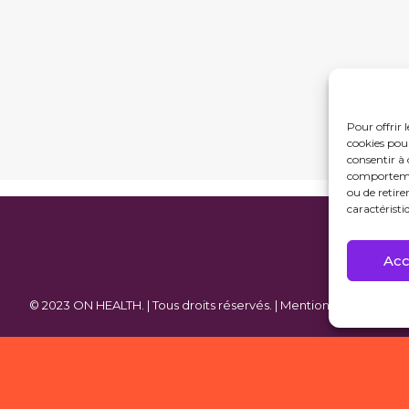
Pour offrir 
cookies pour
consentir à 
comportement
ou de retire
caractéristi
Acc
© 2023 ON HEALTH. | Tous droits réservés. |
Mentions légales