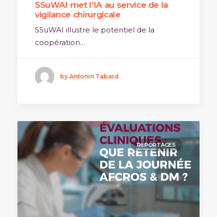
SSuWAI met l’IA au service de la
vigilance chirurgicale
SSuWAI illustre le potentiel de la
coopération…
by Antonin Tabard
REPORTAGES