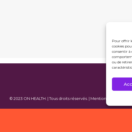
Pour offrir 
cookies pour
consentir à 
comportement
ou de retire
caractéristi
Acc
© 2023 ON HEALTH. | Tous droits réservés. |
Mentions légales