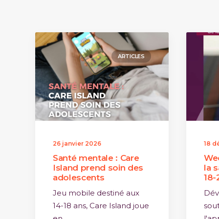
ARTICLES
26 janvier 2026
18 d
Santé mentale : Care
Wec
Island prend soin des
la 
adolescents
18-
Jeu mobile destiné aux
Dév
14-18 ans, Care Island joue
sout
en…
l'ap