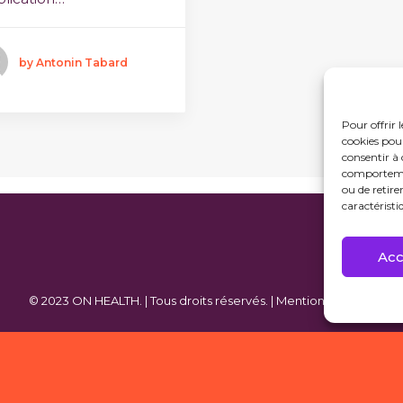
by Antonin Tabard
Pour offrir 
cookies pour
consentir à 
comportement
ou de retire
caractéristi
Acc
© 2023 ON HEALTH. | Tous droits réservés. |
Mentions légales