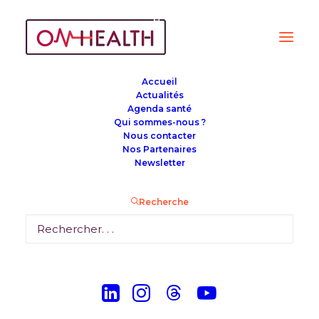
Accueil
Actualités
Agenda santé
Qui sommes-nous ?
Nous contacter
« Tous les Évènements
Nos Partenaires
Newsletter
Cet évènement est passé.
Recherche
Les Mardis de la donnée de
santé
21 mai 2024 12h00
-
12h45