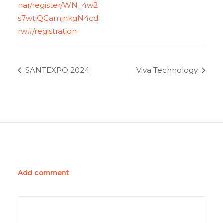
nar/register/WN_4w2
s7wtiQCamjnkgN4cd
rw#/registration
SANTEXPO 2024
Viva Technology
Add comment