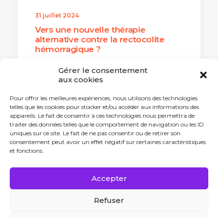
31 juillet 2024
Vers une nouvelle thérapie
alternative contre la rectocolite
hémorragique ?
La biotech nantaise OSE
Gérer le consentement
Immunotherapeutics vient de…
aux cookies
Pour offrir les meilleures expériences, nous utilisons des technologies
telles que les cookies pour stocker et/ou accéder aux informations des
by Antonin Tabard
appareils. Le fait de consentir à ces technologies nous permettra de
traiter des données telles que le comportement de navigation ou les ID
uniques sur ce site. Le fait de ne pas consentir ou de retirer son
consentement peut avoir un effet négatif sur certaines caractéristiques
et fonctions.
Accepter
Refuser
1
2